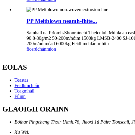
PP Meltblown neamh-fhite...
Samhail na Príomh-Shonraíocht Theicniúil Múnla an e
90 8-80g/m2 50-200m/nóim 1500kg LMSB-2400 SJ-10
200m/nóiméad 6000kg Feidhmchlár ar bith
fiosrúchán
mion
EOLAS
Teastas
Feidhmchláir
Teagmháil
Fúinn
GLAOIGH ORAINN
Bóthar Pingcheng Thoir Uimh.78, Jiaoxi 1ú Páirc Tionscail, J
Xu Wei: