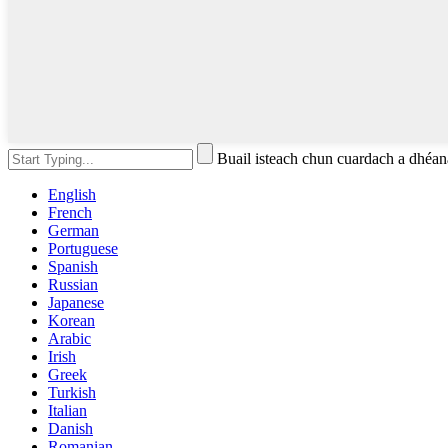
Buail isteach chun cuardach a dhé
English
French
German
Portuguese
Spanish
Russian
Japanese
Korean
Arabic
Irish
Greek
Turkish
Italian
Danish
Romanian