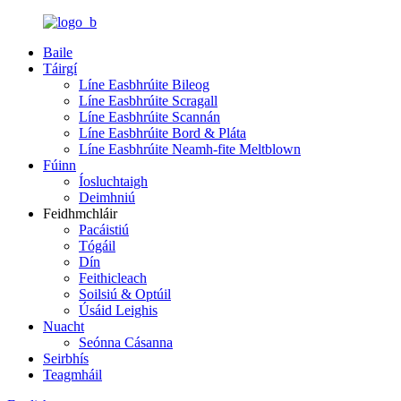
Baile
Táirgí
Líne Easbhrúite Bileog
Líne Easbhrúite Scragall
Líne Easbhrúite Scannán
Líne Easbhrúite Bord & Pláta
Líne Easbhrúite Neamh-fite Meltblown
Fúinn
Íosluchtaigh
Deimhniú
Feidhmchláir
Pacáistiú
Tógáil
Dín
Feithicleach
Soilsiú & Optúil
Úsáid Leighis
Nuacht
Seónna Cásanna
Seirbhís
Teagmháil