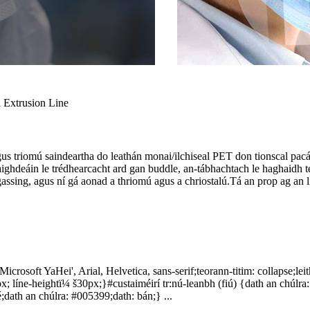
gus triomú saindeartha do leathán monai/ilchiseal PET don tionscal pacál
haighdeáin le trédhearcacht ard gan buddle, an-tábhachtach le haghaidh 
gassing, agus ní gá aonad a thriomú agus a chriostalú.Tá an prop ag an lí
icrosoft YaHei', Arial, Helvetica, sans-serif;teorann-titim: collapse;le
px; líne-heightï¼ š30px;}#custaiméirí tr:nú-leanbh (fiú) {dath an chúlra
lé;dath an chúlra: #005399;dath: bán;} ...