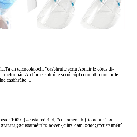
a.Tá an teicneolaíocht "easbhrúite scriú Aonair le córas dí-
teirmeformáil.An líne easbhrúite scriú cúpla comhthreomhar le
ne easbhrúite ...
ithead: 100%;}#custaiméirí td, #customers th { teorann: 1px
: #f2f2f2;}#custaiméirí tr: hover {cúlra-dath: #ddd;}#custaiméirí