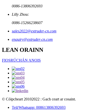
0086-13806392693
Lilly Zhou:
0086-15266238607
sales2022@extruder-cn.com
enquiry@extruder-cn.com
LEAN ORAINN
FIOSRÚCHÁN ANOIS
© Cóipcheart 20102022 : Gach ceart ar cosaint.
Teil/Whatsapp: 008613806392693