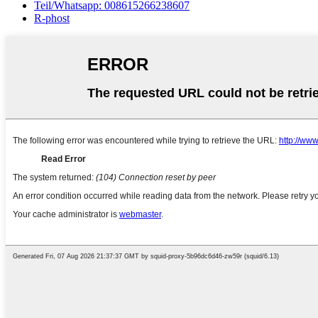
Teil/Whatsapp: 008615266238607
R-phost