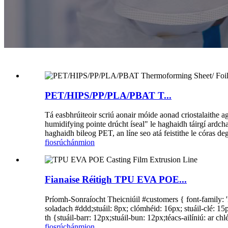
PET/HIPS/PP/PLA/PBAT T...
Tá easbhrúiteoir scriú aonair móide aonad criostalaithe a
humidifying pointe drúcht íseal" le haghaidh táirgí ardc
haghaidh bileog PET, an líne seo atá feistithe le córas de
fiosrúchán
mion
Fianaise Réitigh TPU EVA POE...
Príomh-Sonraíocht Theicniúil #customers { font-family: 'M
soladach #ddd;stuáil: 8px; clómhéid: 16px; stuáil-clé: 15
th {stuáil-barr: 12px;stuáil-bun: 12px;téacs-ailíniú: ar ch
fiosrúchán
mion