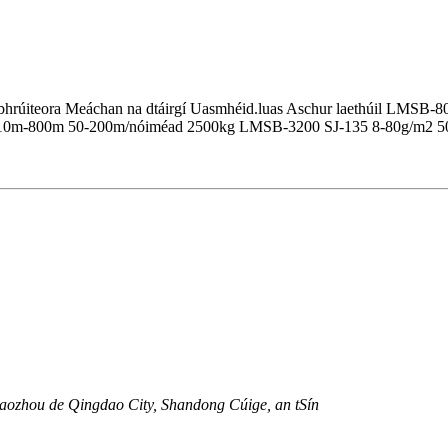
asbhrúiteora Meáchan na dtáirgí Uasmhéid.luas Aschur laethúil LMS
10m-800m 50-200m/nóiméad 2500kg LMSB-3200 SJ-135 8-80g/m2 5
iaozhou de Qingdao City, Shandong Cúige, an tSín