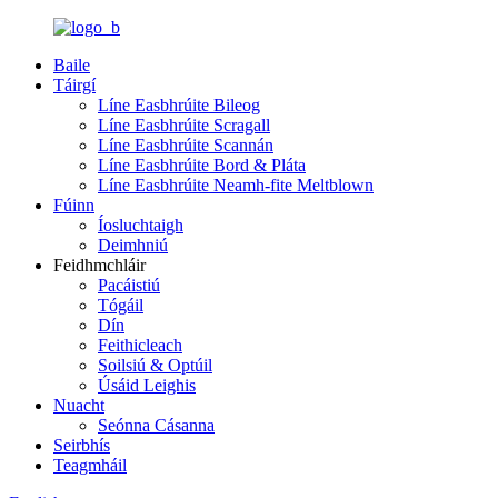
Baile
Táirgí
Líne Easbhrúite Bileog
Líne Easbhrúite Scragall
Líne Easbhrúite Scannán
Líne Easbhrúite Bord & Pláta
Líne Easbhrúite Neamh-fite Meltblown
Fúinn
Íosluchtaigh
Deimhniú
Feidhmchláir
Pacáistiú
Tógáil
Dín
Feithicleach
Soilsiú & Optúil
Úsáid Leighis
Nuacht
Seónna Cásanna
Seirbhís
Teagmháil