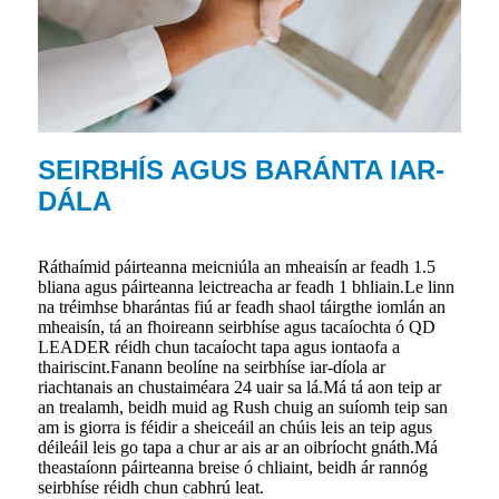
SEIRBHÍS AGUS BARÁNTA IAR-
DÁLA
Ráthaímid páirteanna meicniúla an mheaisín ar feadh 1.5
bliana agus páirteanna leictreacha ar feadh 1 bhliain.Le linn
na tréimhse bharántas fiú ar feadh shaol táirgthe iomlán an
mheaisín, tá an fhoireann seirbhíse agus tacaíochta ó QD
LEADER réidh chun tacaíocht tapa agus iontaofa a
thairiscint.Fanann beolíne na seirbhíse iar-díola ar
riachtanais an chustaiméara 24 uair sa lá.Má tá aon teip ar
an trealamh, beidh muid ag Rush chuig an suíomh teip san
am is giorra is féidir a sheiceáil an chúis leis an teip agus
déileáil leis go tapa a chur ar ais ar an oibríocht gnáth.Má
theastaíonn páirteanna breise ó chliaint, beidh ár rannóg
seirbhíse réidh chun cabhrú leat.