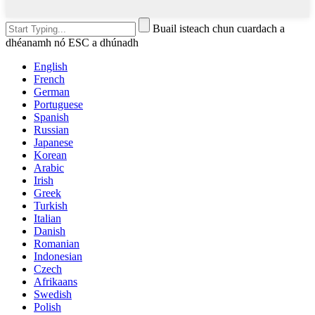
Buail isteach chun cuardach a
dhéanamh nó ESC a dhúnadh
English
French
German
Portuguese
Spanish
Russian
Japanese
Korean
Arabic
Irish
Greek
Turkish
Italian
Danish
Romanian
Indonesian
Czech
Afrikaans
Swedish
Polish