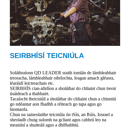
SEIRBHÍSÍ TEICNIÚLA
Soláthraíonn QD LEADER sraith iomlán de lámhleabhair
treoracha, lámhleabhair oibríochta, leagan amach gléasra,
léaráidí leictreachais etc.
SEIRBHÍS cian-idirlíon a sholáthar do chliaint chun treoir
úsáideach a thabhairt.
Tacaíocht theicniúil a sholáthar do chliaint chun a chinntiú
go ndéantar aon fhadhb a réiteach go tapa agus go
hiontaofa.
Chun na saineolaithe teicniúla ón tSín, an Rúis, Iosrael a
sheoladh chuig suíomh na gcliant agus cabhrú leo na
meaisíní a shuiteáil agus a dhífhabhtú.