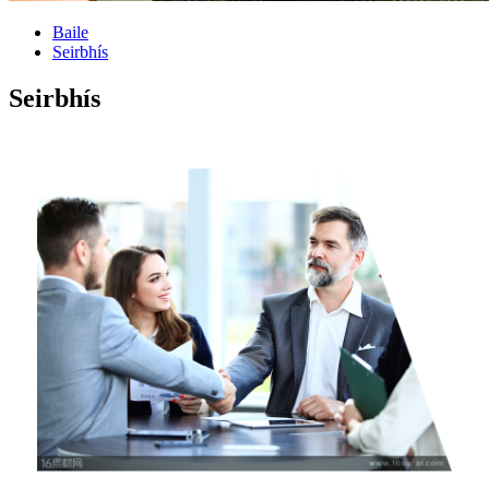
Baile
Seirbhís
Seirbhís