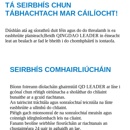
TÁ SEIRBHÍS CHUN
TÁBHACHTACH MAR CÁILÍOCHT!
Dúshlán atá ag síorathrú duit féin agus do do threalamh is ea
easbhrúite plaisteach;Beidh QINGDAO LEADER in éineacht
leat an bealach ar fad le bheith i do chomhpháirtí is iontaofa.
SEIRBHÍS COMHAIRLIÚCHÁIN
Bíonn foireann díolacháin ghairmiúil QD LEADER ar líne i
gcónaí chun réitigh oiriúnacha a sholáthar do chliaint
bunaithe ar a gcuid riachtanas.
An tairiscint tráchtála agus sonraíochtaí teicniúla na línte
easbhrúite a ullmhú do chliaint.
Pléigh gach mionsonraí de na sonraíochtaí meaisín agus
coinnigh idirghníomhach leis na cliaint.
Fanann beolíne seirbhíse fiosrúcháin ar riachtanais an
chustaiméara 24 uair in aghaidh an lae.