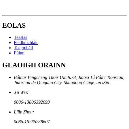
EOLAS
Teastas
Feidhmchláir
Teagmháil
Fúinn
GLAOIGH ORAINN
Bóthar Pingcheng Thoir Uimh.78, Jiaoxi 1ú Páirc Tionscail,
Jiaozhou de Qingdao City, Shandong Cúige, an tSín
Xu Wei:
0086-13806392693
Lilly Zhou:
0086-15266238607