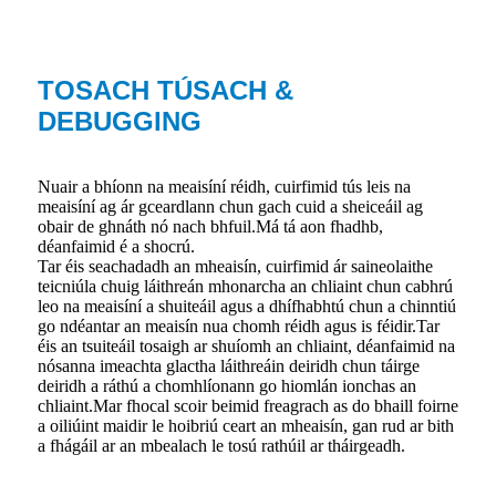
TOSACH TÚSACH &
DEBUGGING
Nuair a bhíonn na meaisíní réidh, cuirfimid tús leis na
meaisíní ag ár gceardlann chun gach cuid a sheiceáil ag
obair de ghnáth nó nach bhfuil.Má tá aon fhadhb,
déanfaimid é a shocrú.
Tar éis seachadadh an mheaisín, cuirfimid ár saineolaithe
teicniúla chuig láithreán mhonarcha an chliaint chun cabhrú
leo na meaisíní a shuiteáil agus a dhífhabhtú chun a chinntiú
go ndéantar an meaisín nua chomh réidh agus is féidir.Tar
éis an tsuiteáil tosaigh ar shuíomh an chliaint, déanfaimid na
nósanna imeachta glactha láithreáin deiridh chun táirge
deiridh a ráthú a chomhlíonann go hiomlán ionchas an
chliaint.Mar fhocal scoir beimid freagrach as do bhaill foirne
a oiliúint maidir le hoibriú ceart an mheaisín, gan rud ar bith
a fhágáil ar an mbealach le tosú rathúil ar tháirgeadh.