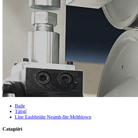
Baile
Táirgí
Líne Easbhrúite Neamh-fite Meltblown
Catagóirí