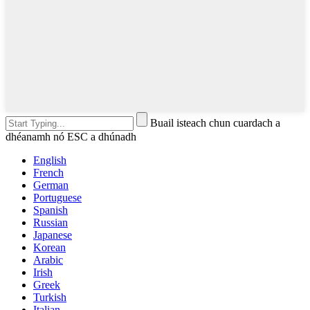
Buail isteach chun cuardach a
dhéanamh nó ESC a dhúnadh
English
French
German
Portuguese
Spanish
Russian
Japanese
Korean
Arabic
Irish
Greek
Turkish
Italian