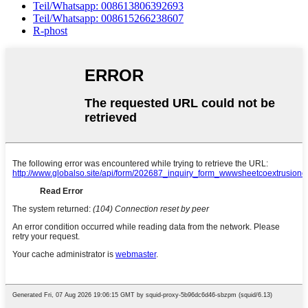
Teil/Whatsapp: 008613806392693
Teil/Whatsapp: 008615266238607
R-phost