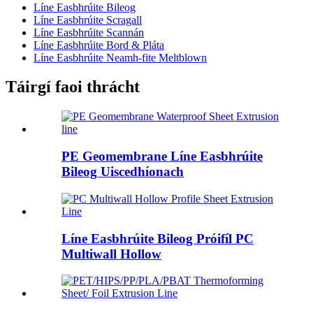
Líne Easbhrúite Bileog
Líne Easbhrúite Scragall
Líne Easbhrúite Scannán
Líne Easbhrúite Bord & Pláta
Líne Easbhrúite Neamh-fite Meltblown
Táirgí faoi thrácht
PE Geomembrane Líne Easbhrúite
Bileog Uiscedhíonach
Líne Easbhrúite Bileog Próifíl PC
Multiwall Hollow