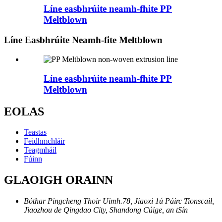
Líne easbhrúite neamh-fhite PP
Meltblown
Líne Easbhrúite Neamh-fite Meltblown
Líne easbhrúite neamh-fhite PP
Meltblown
EOLAS
Teastas
Feidhmchláir
Teagmháil
Fúinn
GLAOIGH ORAINN
Bóthar Pingcheng Thoir Uimh.78, Jiaoxi 1ú Páirc Tionscail,
Jiaozhou de Qingdao City, Shandong Cúige, an tSín