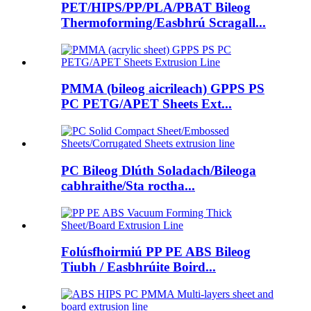
PET/HIPS/PP/PLA/PBAT Bileog
Thermoforming/Easbhrú Scragall...
PMMA (bileog aicrileach) GPPS PS
PC PETG/APET Sheets Ext...
PC Bileog Dlúth Soladach/Bileoga
cabhraithe/Sta roctha...
Folúsfhoirmiú PP PE ABS Bileog
Tiubh / Easbhrúite Boird...