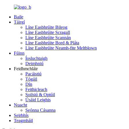
Baile
Táirgí
Líne Easbhrúite Bileog
Líne Easbhrúite Scragall
Líne Easbhrúite Scannán
Líne Easbhrúite Bord & Pláta
Líne Easbhrúite Neamh-fite Meltblown
Fúinn
Íosluchtaigh
Deimhniú
Feidhmchláir
Pacáistiú
Tógáil
Dín
Feithicleach
Soilsiú & Optúil
Úsáid Leighis
Nuacht
Seónna Cásanna
Seirbhís
Teagmháil