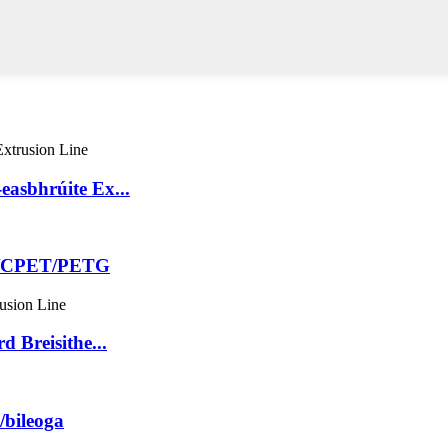
sbhrúite Ex...
ET/CPET/PETG
 Breisithe...
/bileoga