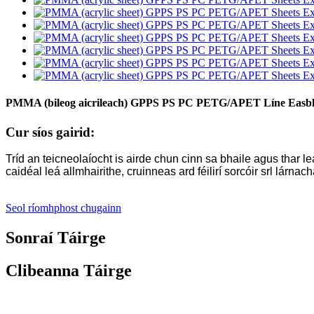
PMMA (bileog aicrileach) GPPS PS PC PETG/APET Líne Easbhr
Cur síos gairid:
Tríd an teicneolaíocht is airde chun cinn sa bhaile agus thar 
caidéal leá allmhairithe, cruinneas ard féilirí sorcóir srl lárnacha
Seol ríomhphost chugainn
Sonraí Táirge
Clibeanna Táirge