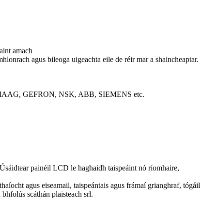
haint amach
eamhlonrach agus bileoga uigeachta eile de réir mar a shaincheaptar.
D, MAAG, GEFRON, NSK, ABB, SIEMENS etc.
a.Úsáidtear painéil LCD le haghaidh taispeáint nó ríomhaire,
aíocht agus eiseamail, taispeántais agus frámaí grianghraf, tógáil
 bhfolús scáthán plaisteach srl.