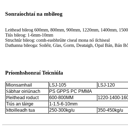
Sonraíochtaí na mbileog
Leithead bileog 600mm, 800mm, 900mm, 1220mm, 1400mm, 1500
Tiús bileog: 1-6mm-10mm
Struchtúr bileog: comh-easbhrúite ciseal mona nó ilchiseal
Dathanna bileoga: Soiléir, Glas, Gorm, Deataigh, Opal Bán, Bán Bó
Príomhshonraí Teicniúla
Mionsamhail
LSJ-105
LSJ-120
S
ábhar oiriúnach
PS GPPS PC PMMA
P
leithead roduct
600-800MM
1220-1400-1
Tiús an táirge
1-1.5-6-10mm
M
toilleadh tua
250-300kg/u
350-450kg/u