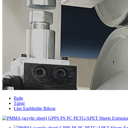
Baile
Táirgí
Líne Easbhrúite Bileog