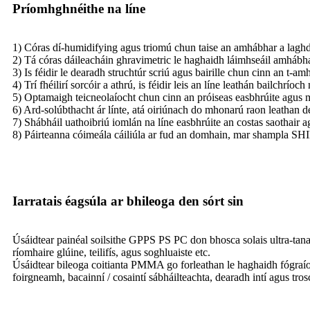
Príomhghnéithe na líne
1) Córas dí-humidifying agus triomú chun taise an amhábhar a lagh
2) Tá córas dáileacháin ghravimetric le haghaidh láimhseáil amhábhar
3) Is féidir le dearadh struchtúr scriú agus bairille chun cinn an t-
4) Trí fhéilirí sorcóir a athrú, is féidir leis an líne leathán bailch
5) Optamaigh teicneolaíocht chun cinn an próiseas easbhrúite agus m
6) Ard-solúbthacht ár línte, atá oiriúnach do mhonarú raon leathan d
7) Shábháil uathoibriú iomlán na líne easbhrúite an costas saothair a
8) Páirteanna cóimeála cáiliúla ar fud an domhain, mar 
Iarratais éagsúla ar bhileoga den sórt sin
Úsáidtear painéal soilsithe GPPS PS PC don bhosca solais ultra-tanaí
ríomhaire glúine, teilifís, agus soghluaiste etc.
Úsáidtear bileoga coitianta PMMA go forleathan le haghaidh fógraíoc
foirgneamh, bacainní / cosaintí sábháilteachta, dearadh intí agus tro