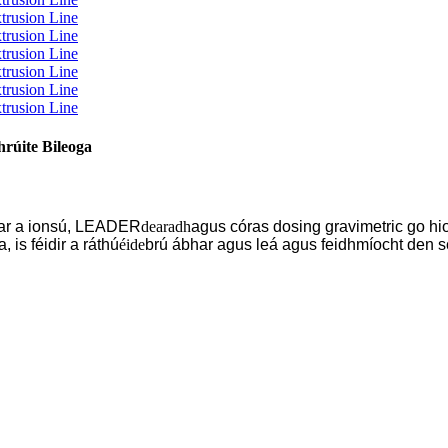
úite Bileoga
lear a ionsú, LEADER
dearadh
agus córas dosing gravimetric go hi
, is féidir a ráthú
éide
brú ábhar agus leá agus feidhmíocht den s