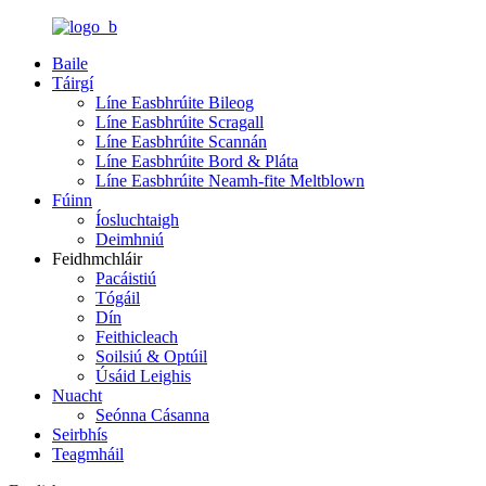
Baile
Táirgí
Líne Easbhrúite Bileog
Líne Easbhrúite Scragall
Líne Easbhrúite Scannán
Líne Easbhrúite Bord & Pláta
Líne Easbhrúite Neamh-fite Meltblown
Fúinn
Íosluchtaigh
Deimhniú
Feidhmchláir
Pacáistiú
Tógáil
Dín
Feithicleach
Soilsiú & Optúil
Úsáid Leighis
Nuacht
Seónna Cásanna
Seirbhís
Teagmháil