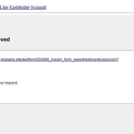
ne Easbhrúite Scragall