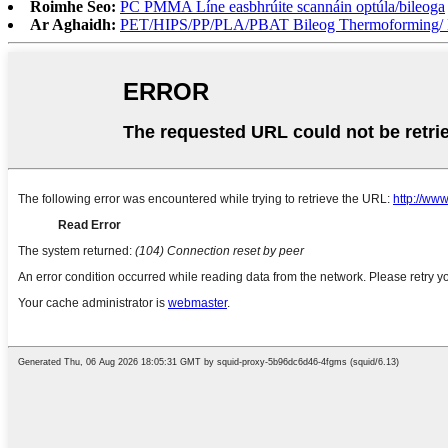
Roimhe Seo:
PC PMMA Líne easbhrúite scannáin optúla/bileoga
Ar Aghaidh:
PET/HIPS/PP/PLA/PBAT Bileog Thermoforming/ Lí