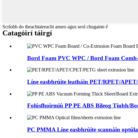
Scríobh do theachtaireacht anseo agus seol chugainn é
Catagóirí táirgí
Bord Foam PVC WPC / Bord Foam Comh-ea
Líne easbhrúite leatháin PET/RPET/AP
Folúsfhoirmiú PP PE ABS Bileog Tiubh/Bord
PC PMMA Líne easbhrúite scannáin optúla