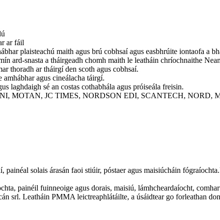
dú
 ar fáil
amhábhar plaisteachú maith agus brú cobhsaí agus easbhrúite iontaofa a b
ríoch mín ard-snasta a tháirgeadh chomh maith le leatháin chríochnaithe N
ar thoradh ar tháirgí den scoth agus cobhsaí.
e amhábhar agus cineálacha táirgí.
gus laghdaigh sé an costas cothabhála agus próiseála freisin.
shampla SHINI, MOTAN, JC TIMES, NORDSON EDI, SCANTECH, NOR
, painéal solais árasán faoi stiúir, póstaer agus maisiúcháin fógraíocht
hta, painéil fuinneoige agus dorais, maisiú, lámhcheardaíocht, comharth
scán srl. Leatháin PMMA leictreaphlátáilte, a úsáidtear go forleathan don