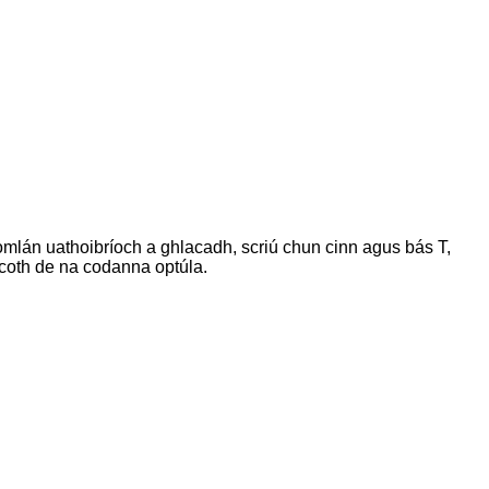
omlán uathoibríoch a ghlacadh, scriú chun cinn agus bás T,
coth de na codanna optúla.