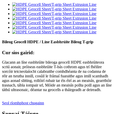
Bileog Geocell HDPE / Líne Easbhrúite Bileog T-grip
Cur síos gairid:
Glacann an líne easbhrúite bileoga geocell HDPE easbhrúiteora
scriú aonair, próiseas easbhrúite T-bás cothrom agus trí fhéilire
sorcóir teicneolaíocht calabraithe comhdhéanta de na codanna de
réir an tsrutha innill, cosúil le frámaí fuaraithe agus imill scamhadh
agus aonad slitting, rollóirí rubair tar éis éirí as an meaisín, gearrthóir
trasnach, tábla iompair srl, Móide an meaisín pollta poill agus an líne
táthú ultrasonaic, déantar na geocells a tháirgeadh ar deireadh.
Seol ríomhphost chugainn
Sonraí Táirge