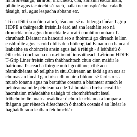
mhórbhealaigh, iarnród, droichead, claí, abhainn éadomhain,
píblínte agus tacaíocht séarach, ballaí neamhspleácha, caladh,
fásaigh, trá, agus leapacha abhann etc.
Trí na féilirí sorcóir a athrú, féadann sé na bileoga línéar T-grip
HDPE a tháirgeadh freisin.Is éard atá sna leatháin seo ná
dromchla mín agus dromchla le ancairí comhthreomhara T-
chruthach.Déantar na hancairí seo a fhoirmiú go díreach le linn
easbhrúite agus is cuid dhílis den bhileog iad.Fanann na hancairí
leabaithe sa choincréit ansin agus iad á réitigh - á leithlisiú ó
éifeachtaí dochracha na n-eilimintí ionsaitheach.Léiríonn HDPE
T-Grip Liner freisin céim thábhachtach chun cinn maidir le
hairíonna fisiceacha foirgneamh i gcoitinne, cibé acu
réamhdhéanta nó teilgthe in situ.Cuireann an fadú ag an sos ar
chumas an líneáil gan briseadh nuair a bhíonn sé faoi strus -
murab ionann agus na bratuithe cosanta a bhaintear amach le
péinteanna nó le péinteanna eile.Tá buntáistí breise cosúil le
hacmhainn mhéadaithe ualaigh trí chomhéifeacht íseal
frithchuimilte nuair a úsáidtear é chun leachtanna a iompar a
fhágann gur réiteach éifeachtach ó thaobh costais é an línéar le
haghaidh raon leathan feidhmchlár.