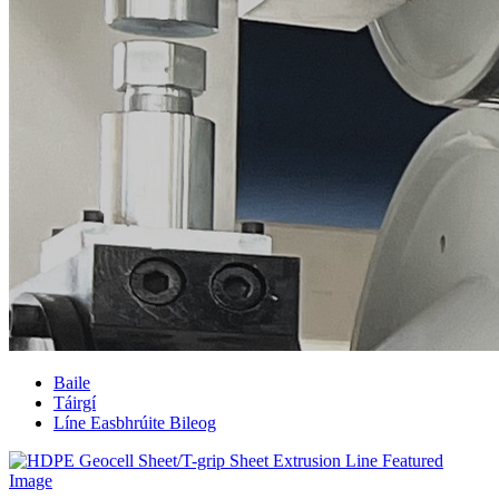
Baile
Táirgí
Líne Easbhrúite Bileog