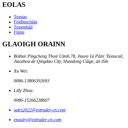
EOLAS
Teastas
Feidhmchláir
Teagmháil
Fúinn
GLAOIGH ORAINN
Bóthar Pingcheng Thoir Uimh.78, Jiaoxi 1ú Páirc Tionscail,
Jiaozhou de Qingdao City, Shandong Cúige, an tSín
Xu Wei:
0086-13806392693
Lilly Zhou:
0086-15266238607
sales2022@extruder-cn.com
enquiry@extruder-cn.com