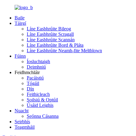
Baile
Táirgí
Líne Easbhrúite Bileog
Líne Easbhrúite Scragall
Líne Easbhrúite Scannán
Líne Easbhrúite Bord & Pláta
Líne Easbhrúite Neamh-fite Meltblown
Fúinn
Íosluchtaigh
Deimhniú
Feidhmchláir
Pacáistiú
Tógáil
Dín
Feithicleach
Soilsiú & Optúil
Úsáid Leighis
Nuacht
Seónna Cásanna
Seirbhís
Teagmháil