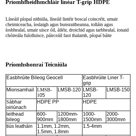
Príomhfheidhmchláir línéar T-grip HDPE
Líneáil píopaí nithiúla, líneáil lintéir boscaí coincréit, umair
cheimiceacha, íoslaigh agus bunsraitheanna, tolláin agus
íosbhealaí, umair uisce óil, áiléir, droichid agus tarbhealaí, ionaid
chóireála fuíolluisce, páirceáil faoi thalamh, píopaí báite
Príomhshonraí Teicniúla
Easbhrúite Bileog Geocell
Easbhrúite Liner T-
grip
Mionsamhail
LMSB-
LMSB-120
LMSB-
LMSB-150
1
05
120
S
ábhar
HDPE PP
HDPE
oiriúnach
leithead
600-
1200mm-
1000-
2000-
bileog
900mm
1800mm
1500mm
3000mm
tiús leatháin
1.1mm, 1.2mm,
1.5-4mm
1.5mm, 1.8mm