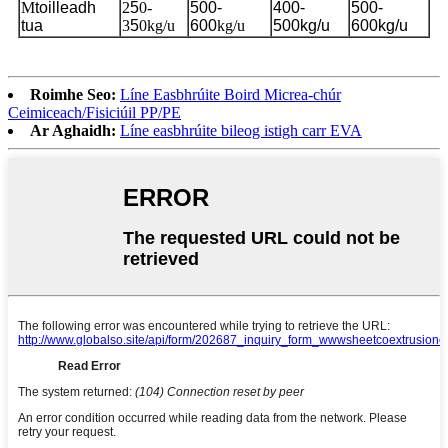
M
toilleadh
2
5
0-
500-
400-
500-
tua
3
5
0kg/u
600
kg/u
500kg/u
600kg/u
Roimhe Seo:
Líne Easbhrúite Boird Micrea-chúr
Ceimiceach/Fisiciúil PP/PE
Ar Aghaidh:
Líne easbhrúite bileog istigh carr EVA