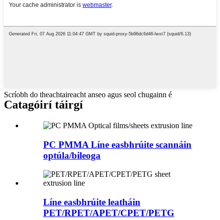
Scríobh do theachtaireacht anseo agus seol chugainn é
Catagóirí táirgí
PC PMMA Líne easbhrúite scannáin
optúla/bileoga
Líne easbhrúite leatháin
PET/RPET/APET/CPET/PETG