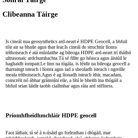
Clibeanna Táirge
Is cineál nua geosynthetics ard-neart é HDPE Geocell, a bhfuil
tóir air sa bhaile agus thar lear.Is cineál de struchtúr líonra
tríthoiseach é atá múnlaithe ag bileoga HDPE ard-neart trí tháthú
ultrasonaic ardchumhachta.Tá sé fillte go héasca agus áisiúil le
haghaidh iompair.Le linn na tógála, is féidir na bileoga geocell a
tharraingt isteach i líonra agus iad a sheoladh isteach i ngreille
meala tríthoiseach.Agus é ag líonadh isteach ithir, macadam,
coincréit nó ábhar gráinníní eile, a bhí le bheith ina thógáil a
bhfuil srian láidir taobh ciallmhar agus ráta ard stiffness.
Príomhfheidhmchláir HDPE geocell
Faoi láthair, tá sé á n-úsáid go forleathan i dtógáil, mar