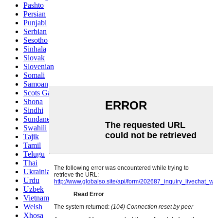
Pashto
Persian
Punjabi
Serbian
Sesotho
Sinhala
Slovak
Slovenian
Somali
Samoan
Scots Gaelic
Shona
Sindhi
Sundanese
Swahili
Tajik
Tamil
Telugu
Thai
Ukrainian
Urdu
Uzbek
Vietnamese
Welsh
Xhosa